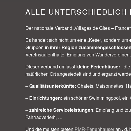
ALLE UNTERSCHIEDLICH 
Der nationale Verband „Villages de Gîtes – France
Es handelt sich nicht um eine „Kette“, sondern um
Gruppen
in ihrer Region zusammengeschlosse
Vereinsaufenthalte, Empfang von Wandervereinen,
Dieser Verband umfasst
kleine Ferienhäuser
, di
natürlichen Ort angesiedelt sind und ergänzt werde
–
Qualitätsunterkünfte:
Chalets, Maisonnettes, H
–
Einrichtungen:
ein schöner Swimmingpool, ein 
–
zahlreiche Serviceleistungen
: Empfang und tour
Fahrradverleih, …
Und die meisten bieten
PMR-Ferienhäuser
an
,
d. 