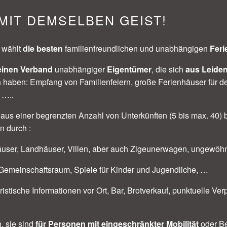
MIT DEMSELBEN GEIST!
“ wählt
die besten
familienfreundlichen und unabhängigen
Feri
einen Verband
unabhängiger
Eigentümer
, die sich
aus Leiden
n
haben: Empfang von Familienfeiern, große Ferienhäuser für de
 …..
e aus einer begrenzten Anzahl von Unterkünften (5 bis max. 40) 
n durch :
äuser, Landhäuser, Villen, aber auch Zigeunerwagen, ungewöhnl
Gemeinschaftsraum, Spiele für Kinder und Jugendliche, …
istische Informationen vor Ort, Bar, Brotverkauf, punktuelle Ve
h. sie sind
für Personen mit eingeschränkter Mobilität
oder B