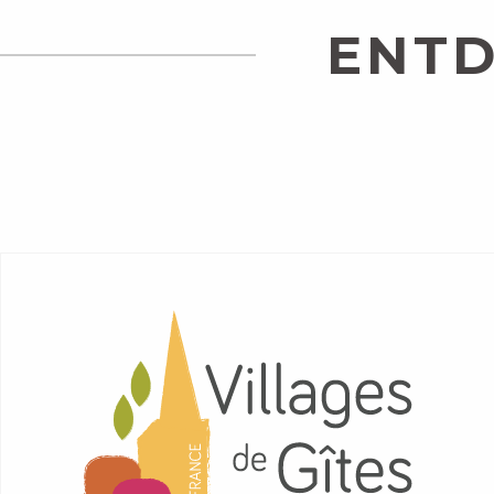
ENTD
NACHRICHTEN
DER G
MEHR ERFAHREN
MEH