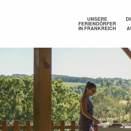
Aller
au
contenu
UNSERE
D
FERIENDÖRFER
principal
IN FRANKREICH
A