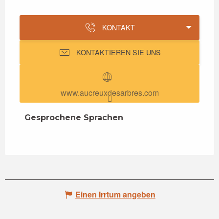
KONTAKT
KONTAKTIEREN SIE UNS
www.aucreuxdesarbres.com
Gesprochene Sprachen
Gesprochene Sprachen
Einen Irrtum angeben