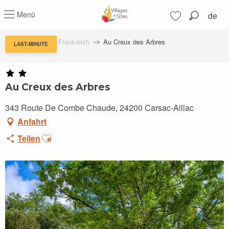
Aller
Menü
de
au
Suche
contenu
Voir les favoris
principal
Feriendörfern in Frankreich
Au Creux des Arbres
LAST-MINUTE
Au Creux des Arbres
343 Route De Combe Chaude, 24200 Carsac-Aillac
Anfahrt
Ajouter aux favoris
Teilen