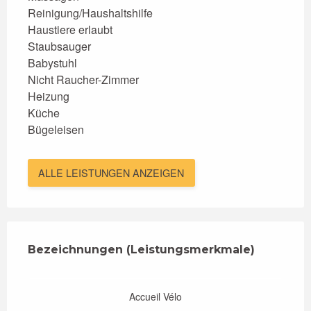
Reinigung/Haushaltshilfe
Haustiere erlaubt
Staubsauger
Babystuhl
Nicht Raucher-Zimmer
Heizung
Küche
Bügeleisen
ALLE LEISTUNGEN ANZEIGEN
Leistungensmöglichkeiten
Bezeichnungen (Leistungsmerkmale)
Bezeichnungen (Leistungsmerkmale)
Accueil Vélo