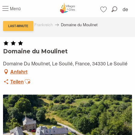
Aller
Menü
de
au
Suche
contenu
Voir les favoris
principal
Feriendörfern in Frankreich
Domaine du Moulinet
LAST-MINUTE
Domaine du Moulinet
Domaine Du Moulinet, Le Soulié, France, 34330 Le Soulié
Anfahrt
Ajouter aux favoris
Teilen