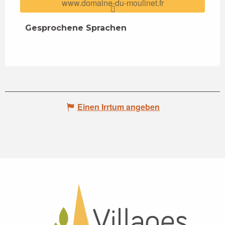
www.domaine-du-moulinet.fr
Gesprochene Sprachen
Gesprochene Sprachen
Einen Irrtum angeben