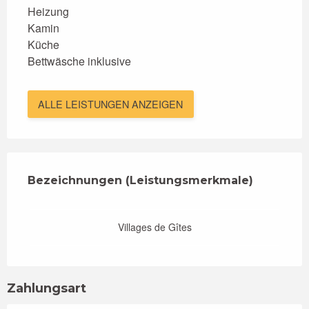
Heizung
Kamin
Küche
Bettwäsche inklusive
ALLE LEISTUNGEN ANZEIGEN
Leistungensmöglichkeiten
Bezeichnungen (Leistungsmerkmale)
Bezeichnungen (Leistungsmerkmale)
Villages de Gîtes
Zahlungsart