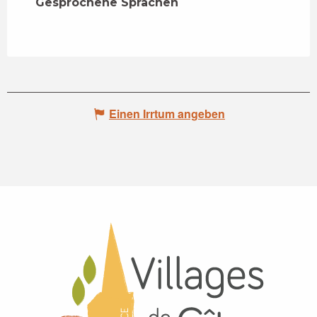
Gesprochene Sprachen
Gesprochene Sprachen
Einen Irrtum angeben