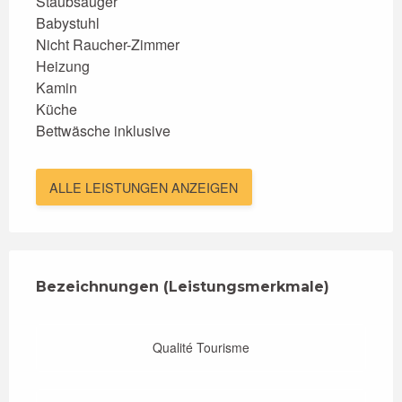
Staubsauger
Babystuhl
Nicht Raucher-Zimmer
Heizung
Kamin
Küche
Bettwäsche inklusive
ALLE LEISTUNGEN ANZEIGEN
Leistungensmöglichkeiten
Bezeichnungen (Leistungsmerkmale)
Bezeichnungen (Leistungsmerkmale)
Qualité Tourisme