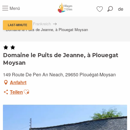
Aller
Menü
de
au
Suche
contenu
Voir les favoris
principal
Feriendörfern in Frankreich
LAST-MINUTE
Domaine le Puits de Jeanne, à Plouegat Moysan
Domaine le Puits de Jeanne, à Plouegat
Moysan
149 Route De Pen An Neach, 29650 Plouégat-Moysan
Anfahrt
Ajouter aux favoris
Teilen