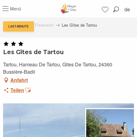
Aller
Menü
de
au
Suche
contenu
Voir les favoris
principal
Feriendörfern in Frankreich
Les Gîtes de Tartou
LAST-MINUTE
Les Gîtes de Tartou
Tartou, Hameau De Tartou, Gites De Tartou, 24360
Bussière-Badil
Anfahrt
Ajouter aux favoris
Teilen