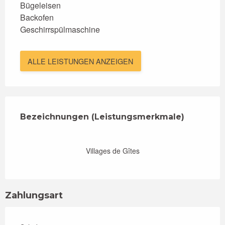
Bügeleisen
Backofen
Geschirrspülmaschine
ALLE LEISTUNGEN ANZEIGEN
Leistungensmöglichkeiten
Bezeichnungen (Leistungsmerkmale)
Bezeichnungen (Leistungsmerkmale)
Villages de Gîtes
Zahlungsart