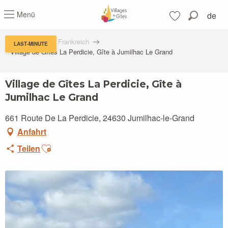
Aller
Menü
de
au
Suche
contenu
Voir les favoris
principal
Feriendörfern in Frankreich
LAST-MINUTE
Village de Gîtes La Perdicie, Gîte à Jumilhac Le Grand
Village de Gîtes La Perdicie, Gîte à
Jumilhac Le Grand
661 Route De La Perdicie, 24630 Jumilhac-le-Grand
Anfahrt
Ajouter aux favoris
Teilen