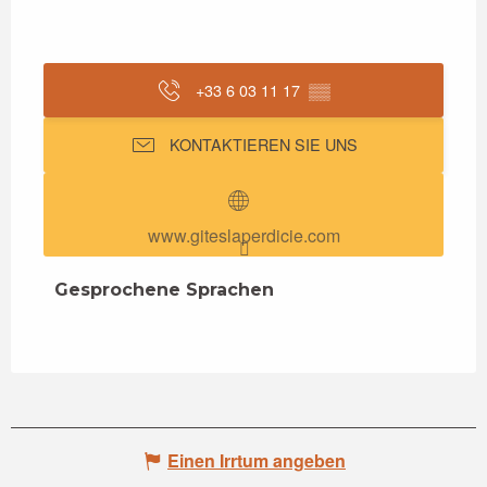
+33 6 03 11 17
▒▒
KONTAKTIEREN SIE UNS
www.giteslaperdicie.com
Gesprochene Sprachen
Gesprochene Sprachen
Einen Irrtum angeben