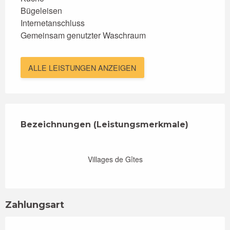
Bügeleisen
Internetanschluss
Gemeinsam genutzter Waschraum
ALLE LEISTUNGEN ANZEIGEN
Leistungensmöglichkeiten
Bezeichnungen (Leistungsmerkmale)
Bezeichnungen (Leistungsmerkmale)
Villages de Gîtes
Zahlungsart