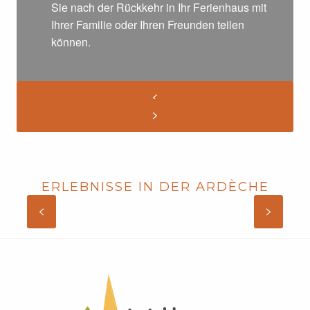
Sie nach der Rückkehr in Ihr Ferienhaus mit
Ihrer Familie oder Ihren Freunden teilen
können.
ERLEBNISSE IN DER ARDÈCHE
GRUPPENUNTERKÜNFTE IN DER
ARDÈCHE