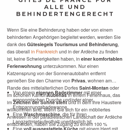
GÎTES DE FRANCE FÜR A
LLE UND
BEHINDERTENGERECHT
Wenn Sie eine Behinderung haben oder von einem
behinderten Angehörigen begleitet werden, werden Sie
dank des
Gütesiegels Tourismus und Behinderung
,
das überall
in Frankreich
und in der Ardèche zu finden
ist, keine Schwierigkeiten haben, in
einer komfortablen
Ferienwohnung
unterzukommen. Nur einen
Katzensprung von der Sonnenautobahn entfernt
genießen Sie den Charme von
Privas
, wohnen am
Rande des mittelalterlichen Dorfes
Saint-Montan
oder
Von einem
eigenen Badezimmer
mit einer
im schönen Kanton
Aubenas
in einem Ferienhaus, das
ergonomischen Dusche und/oder einer
im
Zeichen der Sonne steht
und in dem Ihre Haustiere
Entspannungsbadewanne,
willkommen sind. Wenn Sie sich für ein möbliertes
Eine
Waschmaschine
, die für Ihren
Anwesen in der paradiesischen Landschaft der Ardèche
Langzeitmietaufenthalt unerlässlich ist,
entscheiden, haben Sie Zugang zu einem 100 %
Eine
voll ausgestattete Küche
mit einem Herd mit