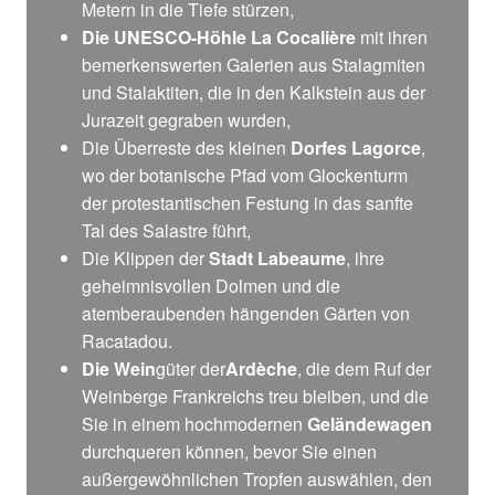
Metern in die Tiefe stürzen,
Die UNESCO-Höhle La Cocalière
mit ihren
bemerkenswerten Galerien aus Stalagmiten
und Stalaktiten, die in den Kalkstein aus der
Jurazeit gegraben wurden,
Die Überreste des kleinen
Dorfes Lagorce
,
wo der botanische Pfad vom Glockenturm
der protestantischen Festung in das sanfte
Tal des Salastre führt,
Die Klippen der
Stadt Labeaume
, ihre
geheimnisvollen Dolmen und die
atemberaubenden hängenden Gärten von
Racatadou.
Die Wein
güter der
Ardèche
, die dem Ruf der
Weinberge Frankreichs treu bleiben, und die
Sie in einem hochmodernen
Geländewagen
durchqueren können, bevor Sie einen
außergewöhnlichen Tropfen auswählen, den