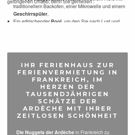
gelungenen Urlaub, denn Sie genießen :
traditionellem Backofen, einer Mikrowelle und einem
Geschirrspüler
,
Ein erfrischender
Pool
, um den Sie nach Lust und
Laune Gartenmöbel aufstellen können,
WLAN, damit Sie auch in der tiefsten Natur in
Verbindung bleiben können,
Hochwertige
Bettwäsche
in einem ruhigen
„Nachtquartier“, das von den Gemeinschaftsräumen
IHR FERIENHAUS ZUR
abgeschirmt ist.
FERIENVERMIETUNG IN
FRANKREICH, IM
HERZEN DER
TAUSENDJÄHRIGEN
SCHÄTZE DER
ARDÈCHE MIT IHRER
ZEITLOSEN SCHÖNHEIT
Die Nuggets der Ardèche
in Frankreich zu