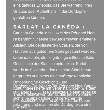
einzigartiges Erlebnis, das Sie während Ihres
Urlaubs oder Aufenthalts in der Dordogne
genießen können.
SARLAT LA CANÉDA :
Sarlat-la-Canéda, das Juwel des Périgord Noir,
ist berühmt für seine bewundernswert erhaltene
Altstadt. Die gepflasterten Straßen, die von
Häusern aus goldenem Stein gesäumt werden,
laden dazu ein, die tiefgründige mittelalterliche
Geschichte der Stadt zu entdecken. Sarlat
wurde im 9. Jahrhundert um eine Abtei herum
gegründet und bietet eine außergewöhnliche
Umgebung für Geschichts- und
Dordogne-Tal, Vézère-Tal, Périgord Noir, Sarlat-
Kulturinteressierte mit Veranstaltungen wie dem
la-Canéda, … Diese Reiseziele bieten jedes für
Theaterfestival von Sarlat, das jeden Sommer
sich eine einzigartige und bereichernde
die historischen Steine der Stadt zum Leben
Erfahrung und machen die Dordogne zu einer
erweckt.