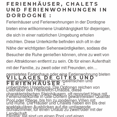
FERIENHÄUSER, CHALETS
UND FERIENWOHNUNGEN IN
DORDOGNE :
Ferienhäuser und Ferienwohnungen in der Dordogne
bieten eine willkommene Unabhängigkeit für diejenigen,
die sich in einer natürlichen Umgebung erholen
möchten. Diese Unterkünfte befinden sich oft in der
Nähe der wichtigsten Sehenswürdigkeiten, sodass die
Besucher die Ruhe genießen können, ohne zu weit von
den Attraktionen entfernt zu sein. Ob für einen Aufenthalt
mit der Familie, zu zweit oder mit Freunden, ein
gemietetes Ferienhaus oder eine Ferienwohnung bieten
VILLAGES DE GÎTES UND
allen nötigen Komfort in einer malerischen und
FERIENHÄUSER :
unberührten Umgebung. Die Optionen reichen von
Liebhaber des Frankreich-Urlaubs, diese
charakteristischen Steinhäusern, oft renoviert Haus mit
Ferienunterkünfte in Gîte-Dörfern gewährleisten Qualität
Pool oder Pflege, bis hin zu modernen Villen mit
und Ruhe. Die Häuser und Chalets haben ein bis drei
spektakulären Ausblicken auf die umliegende
Schlafzimmer, für einen Urlaub zu zweit oder mit der
Landschaft.
Familie; sie sind um einen Pool und einen