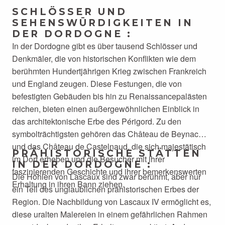
SCHLÖSSER UND
SEHENSWÜRDIGKEITEN IN
DER DORDOGNE :
In der Dordogne gibt es über tausend Schlösser und
Denkmäler, die von historischen Konflikten wie dem
berühmten Hundertjährigen Krieg zwischen Frankreich
und England zeugen. Diese Festungen, die von
befestigten Gebäuden bis hin zu Renaissancepalästen
reichen, bieten einen außergewöhnlichen Einblick in
das architektonische Erbe des Périgord. Zu den
symbolträchtigsten gehören das Château de Beynac
und das Château de Castelnaud, die sich majestätisch
PRÄHISTORISCHE STÄTTEN
im Dorf erheben und die Besucher mit ihrer
IN DER DORDOGNE :
faszinierenden Geschichte und ihrer bemerkenswerten
Die Höhlen von Lascaux sind zwar berühmt, aber nur
Erhaltung in ihren Bann ziehen.
ein Teil des unglaublichen prähistorischen Erbes der
Region. Die Nachbildung von Lascaux IV ermöglicht es,
diese uralten Malereien in einem gefährlichen Rahmen