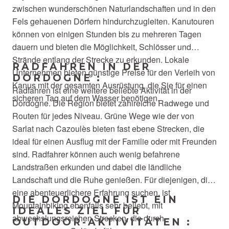
zwischen wunderschönen Naturlandschaften und in den
Fels gehauenen Dörfern hindurchzugleiten. Kanutouren
können von einigen Stunden bis zu mehreren Tagen
dauern und bieten die Möglichkeit, Schlösser und
Strände entlang der Strecke zu erkunden. Lokale
RADFAHREN IN DER
Unternehmen bieten günstige Preise für den Verleih von
DORDOGNE :
Kanus mit der gesamten Ausrüstung, die Sie für einen
Radfahren ist eine weitere beliebte Aktivität in der
sicheren Tag auf dem Wasser benötigen.
Dordogne. Die Region bietet zahlreiche Radwege und
Routen für jedes Niveau. Grüne Wege wie der von
Sarlat nach Cazoulès bieten fast ebene Strecken, die
ideal für einen Ausflug mit der Familie oder mit Freunden
sind. Radfahrer können auch wenig befahrene
Landstraßen erkunden und dabei die ländliche
Landschaft und die Ruhe genießen. Für diejenigen, die
eine abenteuerlichere Erfahrung suchen, ist
DIE DORDOGNE IST EIN
Mountainbiking ebenfalls sehr beliebt, mit
IDEALES ZIEL FÜR
abwechslungsreichen Strecken, die durch
OUTDOOR-AKTIVITÄTEN :