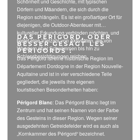
Schönheit und Geschichte, mit typischen
Dörfern und Mäandern, die sich durch die
Region schlängeln. Es ist ein großartiger Ort für
diejenigen, die Outdoor-Abenteuer mit
kultureller Erkundung verbinden möchten, und
DAS PÉRIGORD, ODER
bietet eine Vielzahl von Aktivitäten, die von
BESSER GESAGT LES
Wandern über Schwimmen bis hin zu
PÉRIGORDS :
Schlossbesichtigungen reichen.
Das Périgord ist eine historische Region im
Département Dordogne in der Region Nouvelle-
Aquitaine und ist in vier verschiedene Teile
gegliedert, die jeweils ihre eigenen
touristischen Besonderheiten haben:
Périgord Blanc
: Das Périgord Blanc liegt im
Zentrum und hat seinen Namen von der Farbe
des Gesteins in dieser Region. Wegen seiner
ausgedehnten Getreidefelder wird es auch als
„Kornkammer des Périgord“ bezeichnet.