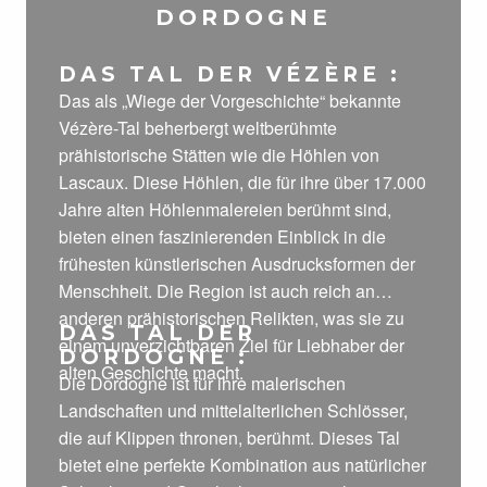
DORDOGNE
DAS TAL DER VÉZÈRE :
Das als „Wiege der Vorgeschichte“ bekannte
Vézère-Tal beherbergt weltberühmte
prähistorische Stätten wie die Höhlen von
Lascaux. Diese Höhlen, die für ihre über 17.000
Jahre alten Höhlenmalereien berühmt sind,
bieten einen faszinierenden Einblick in die
frühesten künstlerischen Ausdrucksformen der
Menschheit. Die Region ist auch reich an
anderen prähistorischen Relikten, was sie zu
DAS TAL DER
einem unverzichtbaren Ziel für Liebhaber der
DORDOGNE :
alten Geschichte macht.
Die Dordogne ist für ihre malerischen
Landschaften und mittelalterlichen Schlösser,
die auf Klippen thronen, berühmt. Dieses Tal
bietet eine perfekte Kombination aus natürlicher