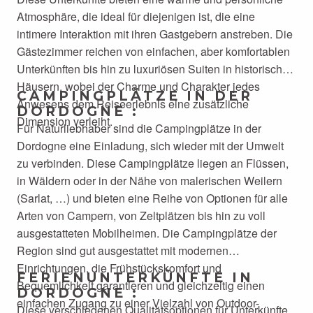
Atmosphäre, die ideal für diejenigen ist, die eine
intimere Interaktion mit ihren Gastgebern anstreben. Die
Gästezimmer reichen von einfachen, aber komfortablen
Unterkünften bis hin zu luxuriösen Suiten in historischen
Häusern, wobei der Charme und Charakter jedes
CAMPINGPLÄTZE IN DER
Anwesens dem Reiseerlebnis eine zusätzliche
DORDOGNE :
Dimension verleiht.
Für Naturliebhaber sind die Campingplätze in der
Dordogne eine Einladung, sich wieder mit der Umwelt
zu verbinden. Diese Campingplätze liegen an Flüssen,
in Wäldern oder in der Nähe von malerischen Weilern
(Sarlat, …) und bieten eine Reihe von Optionen für alle
Arten von Campern, von Zeltplätzen bis hin zu voll
ausgestatteten Mobilheimen. Die Campingplätze der
Region sind gut ausgestattet mit modernen
Einrichtungen, die Frühstückskomfort und
FERIENUNTERKÜNFTE IN
Bequemlichkeit garantieren und gleichzeitig einen
DORDOGNE :
einfachen Zugang zu einer Vielzahl von Outdoor-
Diese verschiedenen Qualitätsoptionen für Unterkünfte