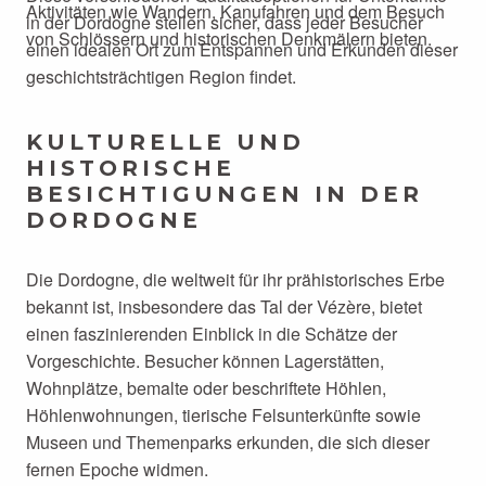
Aktivitäten wie Wandern, Kanufahren und dem Besuch
in der Dordogne stellen sicher, dass jeder Besucher
von Schlössern und historischen Denkmälern bieten.
einen idealen Ort zum Entspannen und Erkunden dieser
geschichtsträchtigen Region findet.
KULTURELLE UND
HISTORISCHE
BESICHTIGUNGEN IN DER
DORDOGNE
Die Dordogne, die weltweit für ihr prähistorisches Erbe
bekannt ist, insbesondere das Tal der Vézère, bietet
einen faszinierenden Einblick in die Schätze der
Vorgeschichte. Besucher können Lagerstätten,
Wohnplätze, bemalte oder beschriftete Höhlen,
Höhlenwohnungen, tierische Felsunterkünfte sowie
Museen und Themenparks erkunden, die sich dieser
fernen Epoche widmen.