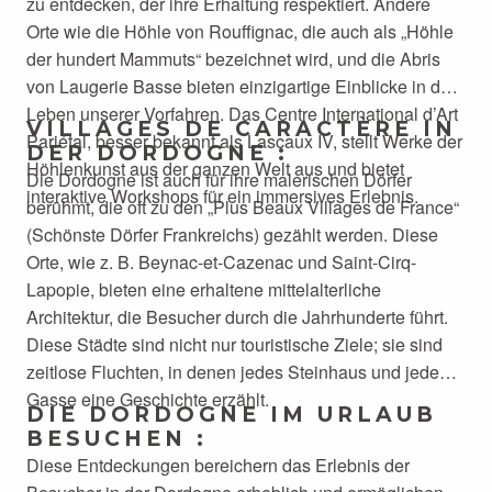
zu entdecken, der ihre Erhaltung respektiert. Andere
Orte wie die Höhle von Rouffignac, die auch als „Höhle
der hundert Mammuts“ bezeichnet wird, und die Abris
von Laugerie Basse bieten einzigartige Einblicke in das
Leben unserer Vorfahren. Das Centre International d’Art
VILLAGES DE CARACTÈRE IN
Pariétal, besser bekannt als Lascaux IV, stellt Werke der
DER DORDOGNE :
Höhlenkunst aus der ganzen Welt aus und bietet
Die Dordogne ist auch für ihre malerischen Dörfer
interaktive Workshops für ein immersives Erlebnis.
berühmt, die oft zu den „Plus Beaux Villages de France“
(Schönste Dörfer Frankreichs) gezählt werden. Diese
Orte, wie z. B. Beynac-et-Cazenac und Saint-Cirq-
Lapopie, bieten eine erhaltene mittelalterliche
Architektur, die Besucher durch die Jahrhunderte führt.
Diese Städte sind nicht nur touristische Ziele; sie sind
zeitlose Fluchten, in denen jedes Steinhaus und jede
Gasse eine Geschichte erzählt.
DIE DORDOGNE IM URLAUB
BESUCHEN :
Diese Entdeckungen bereichern das Erlebnis der