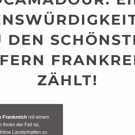
NSWÜRDIGKEIT
U DEN SCHÖNST
FERN FRANKRE
ZÄHLT!
n Frankreich
mit einem
Ihnen der Fall ist,
chöne Landschaften zu