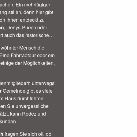
achen. Ein mehrtägiger
g stillen, denn hier gibt
von Ihnen entdeckt zu
on
, Denys-Puech oder
t auch das historische
gewöhnter Mensch die
ine Fahrradtour oder ein
einige der Möglichkeiten,
lienmitgliedern unterwegs
er Gemeinde gibt es viele
 im Haus durchführen
en Sie unvergessliche
hätzt, kann Rodez und
rkunden.
ch
fragen Sie sich oft, ob