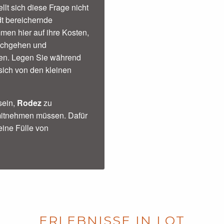
ellt sich diese Frage nicht
dt bereichernde
mmen hier auf ihre Kosten,
nachgehen und
ren. Legen Sie während
 sich von den kleinen
sein,
Rodez
zu
 mitnehmen müssen. Dafür
eine Fülle von
ERLEBNISSE IN LOT