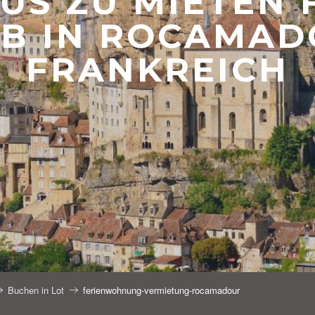
US ZU MIETEN 
B IN ROCAMAD
FRANKREICH
Buchen in Lot
ferienwohnung-vermietung-rocamadour