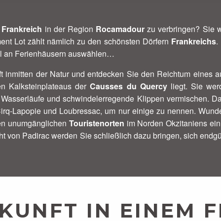
n
Frankreich
in der Region
Rocamadour
zu verbringen? Sie w
ent Lot zählt nämlich zu den schönsten Dörfern
Frankreichs
.
ahl an Ferienhäusern auswählen…
uft inmitten der Natur und entdecken Sie den Reichtum eines
n Kalksteinplateaus der
Causses du Quercy
liegt. Sie we
ile Wasserläufe und schwindelerregende Klippen vermischen. 
Cirq-Lapopie und Loubressac, um nur einige zu nennen. Wunde
esen unumgänglichen
Touristenorten
im Norden Okzitaniens ein 
ht von Padirac werden Sie schließlich dazu bringen, sich endgül
KUNFT IN EINEM F