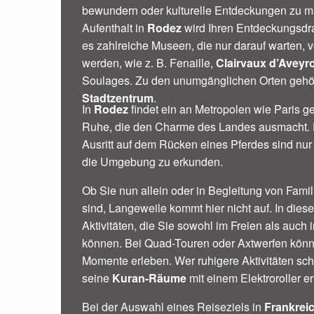
bewundern oder kulturelle Entdeckungen zu m
Aufenthalt in
Rodez
wird Ihren Entdeckungsdran
es zahlreiche Museen, die nur darauf warten, 
werden, wie z. B. Fenaille,
Clairvaux d’Aveyr
Soulages. Zu den unumgänglichen Orten gehör
Stadtzentrum
.
In
Rodez
findet ein an Metropolen wie Paris 
Ruhe, die den Charme des Landes ausmacht. E
Ausritt auf dem Rücken eines Pferdes sind nur 
die Umgebung zu erkunden.
Ob Sie nun allein oder in Begleitung von Fami
sind, Langeweile kommt hier nicht auf. In dies
Aktivitäten, die Sie sowohl im Freien als auch
können. Bei Quad-Touren oder Axtwerfen könn
Momente erleben. Wer ruhigere Aktivitäten sc
seine
Kuran-Räume
mit einem Elektroroller e
Bei der Auswahl eines Reiseziels in
Frankrei