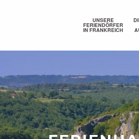
Aller
au
contenu
UNSERE
D
FERIENDÖRFER
principal
IN FRANKREICH
A