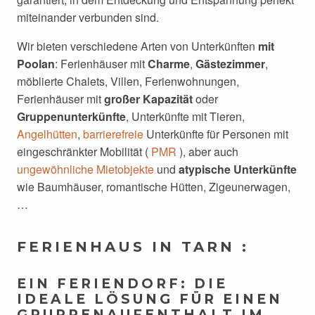
miteinander verbunden sind.
Wir bieten verschiedene Arten von Unterkünften
mit
Pool
an
: Ferienhäuser mit
Charme
,
Gästezimmer
,
möblierte Chalets, Villen, Ferienwohnungen,
Ferienhäuser mit
großer Kapazität
oder
Gruppenunterkünfte
, Unterkünfte mit Tieren,
Angelhütten
,
barrierefreie
Unterkünfte für Personen mit
eingeschränkter Mobilität (
PMR
), aber auch
ungewöhnliche Mietobjekte
und
atypische Unterkünfte
wie Baumhäuser, romantische Hütten, Zigeunerwagen,
…
FERIENHAUS IN TARN :
EIN FERIENDORF: DIE
IDEALE LÖSUNG FÜR EINEN
GRUPPENAUFENTHALT IM