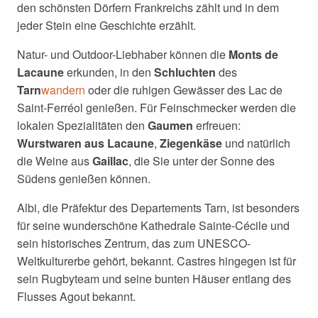
den schönsten Dörfern Frankreichs zählt und in dem
jeder Stein eine Geschichte erzählt.
Natur- und Outdoor-Liebhaber können die
Monts de
Lacaune
erkunden, in den
Schluchten
des
Tarn
wandern
oder die ruhigen Gewässer des Lac de
Saint-Ferréol genießen. Für Feinschmecker werden die
lokalen Spezialitäten den
Gaumen
erfreuen:
Wurstwaren aus Lacaune
,
Ziegenkäse
und natürlich
die Weine aus
Gaillac
, die Sie unter der Sonne des
Südens genießen können.
Albi, die Präfektur des Departements Tarn, ist besonders
für seine wunderschöne Kathedrale Sainte-Cécile und
sein historisches Zentrum, das zum UNESCO-
Weltkulturerbe gehört, bekannt. Castres hingegen ist für
sein Rugbyteam und seine bunten Häuser entlang des
Flusses Agout bekannt.