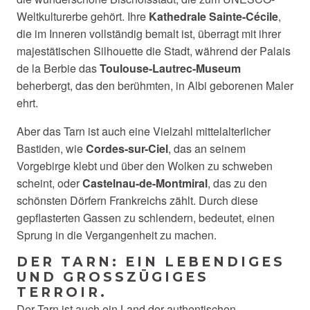
Weltkulturerbe gehört. Ihre
Kathedrale Sainte-Cécile
,
die im Inneren vollständig bemalt ist, überragt mit ihrer
majestätischen Silhouette die Stadt, während der Palais
de la Berbie das
Toulouse-Lautrec-Museum
beherbergt, das den berühmten, in Albi geborenen Maler
ehrt.
Aber das Tarn ist auch eine Vielzahl mittelalterlicher
Bastiden, wie
Cordes-sur-Ciel
, das an seinem
Vorgebirge klebt und über den Wolken zu schweben
scheint, oder
Castelnau-de-Montmiral
, das zu den
schönsten Dörfern Frankreichs zählt. Durch diese
gepflasterten Gassen zu schlendern, bedeutet, einen
Sprung in die Vergangenheit zu machen.
DER TARN: EIN LEBENDIGES
UND GROSSZÜGIGES T
ERROIR.
Der Tarn ist auch ein Land der authentischen