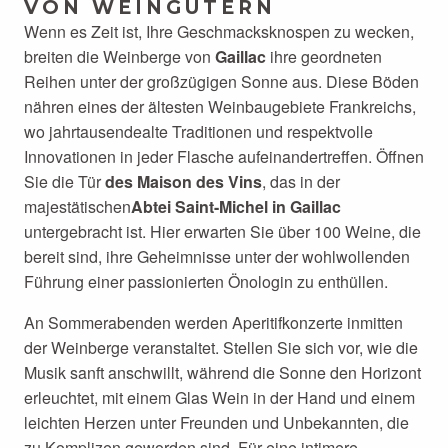
VON WEINGÜTERN
Wenn es Zeit ist, Ihre Geschmacksknospen zu wecken,
breiten die Weinberge von
Gaillac
ihre geordneten
Reihen unter der großzügigen Sonne aus. Diese Böden
nähren eines der ältesten Weinbaugebiete Frankreichs,
wo jahrtausendealte Traditionen und respektvolle
Innovationen in jeder Flasche aufeinandertreffen. Öffnen
Sie die Tür
des Maison des Vins
, das in der
majestätischen
Abtei Saint-Michel in Gaillac
untergebracht ist. Hier erwarten Sie über 100 Weine, die
bereit sind, ihre Geheimnisse unter der wohlwollenden
Führung einer passionierten Önologin zu enthüllen.
An Sommerabenden werden Aperitifkonzerte inmitten
der Weinberge veranstaltet. Stellen Sie sich vor, wie die
Musik sanft anschwillt, während die Sonne den Horizont
erleuchtet, mit einem Glas Wein in der Hand und einem
leichten Herzen unter Freunden und Unbekannten, die
zu Komplizen geworden sind. Für eine intimere