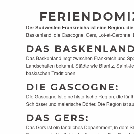
LES HAUTS DE JEANVERT, Gîte à Gaillac
FERIENDOMI
Domaine de Massoulac
LES GRANGES DE LEO, Gîte à Aston
Der Südwesten Frankreichs ist eine Region, di
Les Chalets de Fiolles
Baskenland, die Gascogne, Gers, Lot-et-Garonne, 
Château De Termes
Les Cottages en Périgord
DAS BASKENLAN
Les Chalets de Grazimis
Das Baskenland liegt zwischen Frankreich und Spani
Les Chalets des Mousquetaires
Landschaften bekannt. Städte wie Biarritz, Saint-
Domaine de la Brette
baskischen Traditionen.
DIE GASCOGNE
:
Die Gascogne ist eine historische Region, die für 
Schlösser und malerische Dörfer. Die Region ist a
DAS GERS
:
Das Gers ist ein ländliches Departement, in dem 