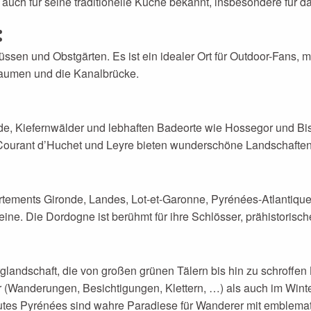
t auch für seine traditionelle Küche bekannt, insbesondere für
:
lüssen und Obstgärten. Es ist ein idealer Ort für Outdoor-Fans
flaumen und die Kanalbrücke.
e, Kiefernwälder und lebhaften Badeorte wie Hossegor und Bisca
ourant d’Huchet und Leyre bieten wunderschöne Landschaften un
epartements Gironde, Landes, Lot-et-Garonne, Pyrénées-Atlantiq
ine. Die Dordogne ist berühmt für ihre Schlösser, prähistorisch
ndschaft, die von großen grünen Tälern bis hin zu schroffen Be
(Wanderungen, Besichtigungen, Klettern, …) als auch im Winte
autes Pyrénées sind wahre Paradiese für Wanderer mit emblema