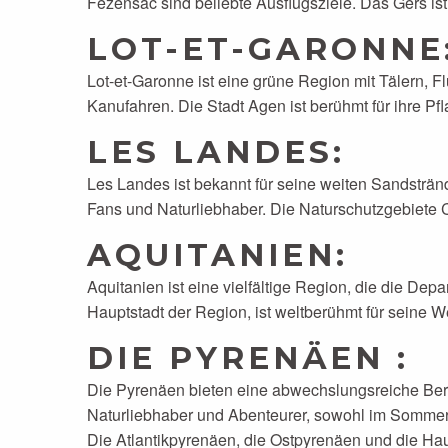
Fezensac sind beliebte Ausflugsziele. Das Gers is
LOT-ET-GARONNE
Lot-et-Garonne ist eine grüne Region mit Tälern, F
Kanufahren. Die Stadt Agen ist berühmt für ihre P
LES LANDES
:
Les Landes ist bekannt für seine weiten Sandstränd
Fans und Naturliebhaber. Die Naturschutzgebiete C
AQUITANIEN
:
Aquitanien ist eine vielfältige Region, die die D
Hauptstadt der Region, ist weltberühmt für seine We
DIE PYRENÄEN :
Die Pyrenäen bieten eine abwechslungsreiche Bergla
Naturliebhaber und Abenteurer, sowohl im Sommer 
Die Atlantikpyrenäen, die Ostpyrenäen und die H