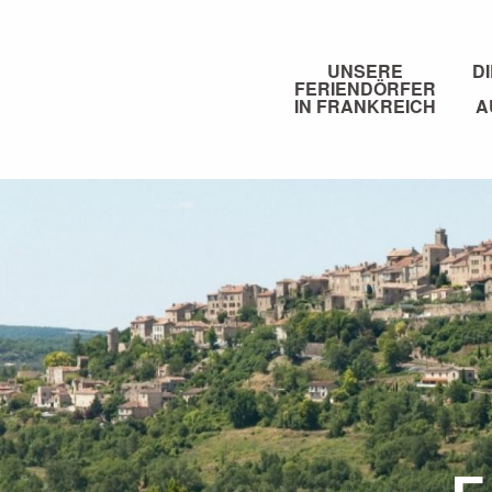
Aller
au
contenu
UNSERE
D
FERIENDÖRFER
principal
IN FRANKREICH
A