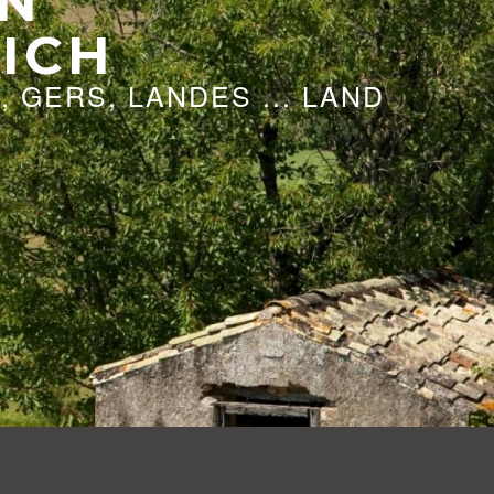
IN
ICH
 GERS, LANDES ... LAND