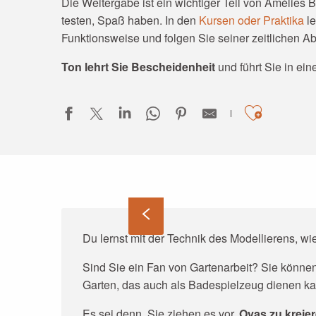
Die Weitergabe ist ein wichtiger Teil von Amélies Be
testen, Spaß haben. In den
Kursen oder Praktika
l
Funktionsweise und folgen Sie seiner zeitlichen A
Ton lehrt Sie Bescheidenheit
und führt Sie in ein
Ajoute
Du lernst mit der Technik des Modellierens, w
Sind Sie ein Fan von Gartenarbeit? Sie könn
Garten, das auch als Badespielzeug dienen ka
Es sei denn, Sie ziehen es vor,
Oyas zu kreier