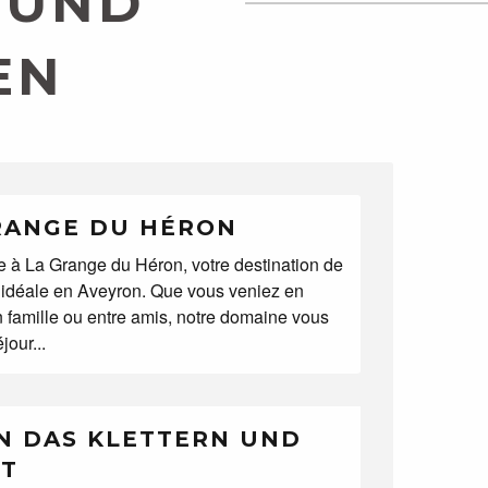
 UND
EN
RANGE DU HÉRON
 à La Grange du Héron, votre destination de
idéale en Aveyron. Que vous veniez en
n famille ou entre amis, notre domaine vous
jour...
N DAS KLETTERN UND
LT