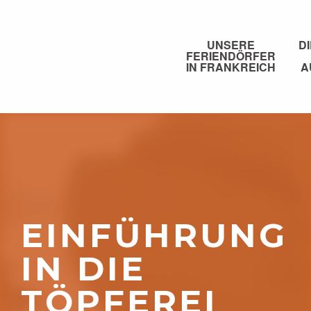
Aller
au
contenu
UNSERE
D
FERIENDÖRFER
principal
IN FRANKREICH
A
EINFÜHRUNG
IN DIE
TÖPFEREI