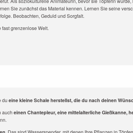
ruf. Als soziokulturelle Animateurin, bevor sie Töpferin wurde, 
ernen Sie zunächst das Material kennen. Lernen Sie seine ver
bfolge. Beobachten, Geduld und Sorgfalt.
e fast grenzenlose Welt.
r aux favoris
ie du
eine kleine Schale herstellst, die du nach deinen Wüns
en auch
einen Chantepleur, eine mittelalterliche Gießkanne, h
nn.
en.
Das sind Wasserspender, mit denen Ihre Pflanzen in Töpfen 