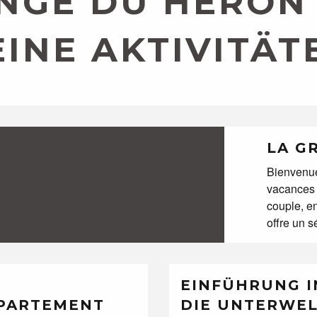
NGE DU HÉRON
EINE AKTIVITÄT
LA G
Bienvenue
vacances 
couple, e
offre un sé
EINFÜHRUNG I
PARTEMENT
DIE UNTERWE