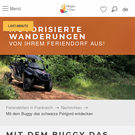
Aller
Menü
de
au
Suche
contenu
Voir les favoris
principal
LAST-MINUTE
MOTORISIERTE
WANDERUNGEN
VON IHREM FERIENDORF AUS!
Feriendörfern in Frankreich
Nachrichten
Mit dem Buggy das schwarze Périgord entdecken
MIT DEM BUGGY DAS