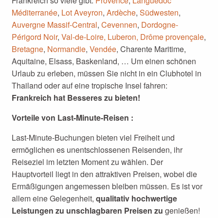
Frankreich so viele gibt:
Provence
,
Languedoc
Méditerranée
,
Lot Aveyron
,
Ardèche
,
Südwesten
,
Auvergne Massif-Central
,
Cevennen
,
Dordogne-
Périgord Noir
,
Val-de-Loire
, Luberon, Drôme provençale
,
Bretagne
,
Normandie
,
Vendée
, Charente Maritime,
Aquitaine, Elsass, Baskenland, … Um einen schönen
Urlaub zu erleben, müssen Sie nicht in ein Clubhotel in
Thailand oder auf eine tropische Insel fahren:
Frankreich hat Besseres zu bieten!
Vorteile von Last-Minute-Reisen :
Last-Minute-Buchungen bieten viel Freiheit und
ermöglichen es unentschlossenen Reisenden, ihr
Reiseziel im letzten Moment zu wählen. Der
Hauptvorteil liegt in den attraktiven Preisen, wobei die
Ermäßigungen angemessen bleiben müssen. Es ist vor
allem eine Gelegenheit,
qualitativ hochwertige
Leistungen zu unschlagbaren Preisen zu
genießen!